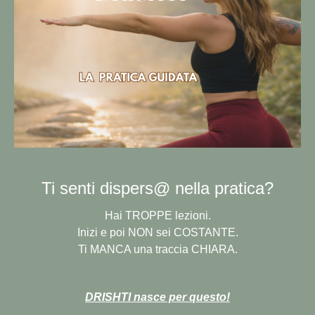
Ti senti dispers@ nella pratica?
Hai TROPPE lezioni.
Inizi e poi NON sei COSTANTE.
Ti MANCA una traccia CHIARA.
DRISHTI nasce per questo!