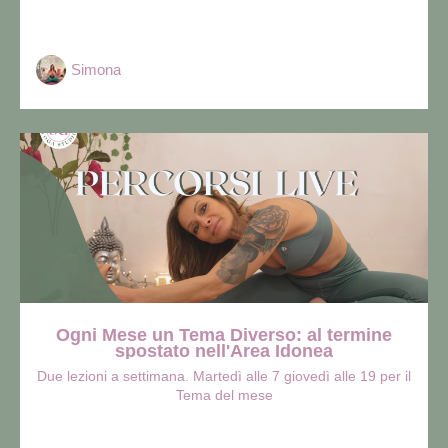
Simona
Ogni Mese un Tema Diverso: al termine
spostato nell'Area Idonea
Due lezioni a settimana. Martedì alle 7 giovedì alle 19 per il
Tema del mese