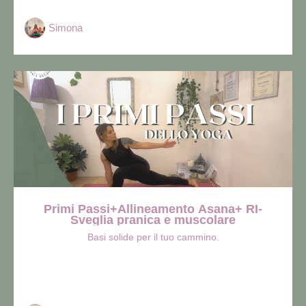
Simona
Primi Passi+Allineamento Asana+ RI-
Sveglia pranica e muscolare
Basi solide per il tuo cammino.